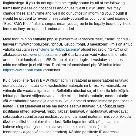
tingimustega. If you do not agree to be legally bound by all of the following
terms then please do not access and/or use “Eesti BMW Klubi”. We may
change these at any time and we’ll do our utmost in informing you, though it
would be prudent to review this regularly yourself as your continued usage of
“Eesti BMW Klubi” after changes mean you agree to be legally bound by these
terms as they are updated and/or amended.
Meie foorumid on ehitatud phpBB platvormile (edaspidi “see”, “selle”, “phpBB
tarkvara”, “www.phpbb.com”, “phpBB Grupp, “phpBB meeskond”), mis on antud
vabaks kasutamiseks “
General Public License
” alusel (edaspidi “GPL”) ja on
allalaaditav siit:
www.phpbb.com
. phpBB tarkvara on vaid vahend internetis
arutelude pidamiseks, phpBB Grupp ei ole kuidagiviisi vastutav selle eest,
mida me võime ja ei või teha. Rohkem informatsiooni phpBB kohta leiad
https://www.phpbb.com/
kodulehelt.
Kuigi veebilehe “Eesti BMW Klubi” administraatorid ja moderaatorid üritavad
eemaldada või muuta kõiki vastuolulisi materjale nii kiiresti kui võimalik, on
võimatu üle vaadata igat teadet. Selletõttu nõustud sa, et kõik siia leheküljele
tehtud postitused väljendavad autorite mitte administraatorite, moderaatorite
või veebihalduri vaateid ja arvamusi (välja arvatud nende inimeste poolt tehtud
teated) ja siit tulenevalt ei ole me nende eest vastutavad. Sa nõustud mitte
postitama ühtegi solvavat, roppu, labast, laimavat, vihaõhutavat, ähvardavat,
seksuaalse suunitlusega postitust või mõnda muud materjali, mis võib rikkuda
ükskõik millist käibelolevat seadust. Selle tegemine võib põhjustada sinu
kohese ning eluaegse keelu siia veebilehele sisenemast (ja sinu
teenusepakkujaga võetakse ühendust). Kõikide postituste IP aadressid