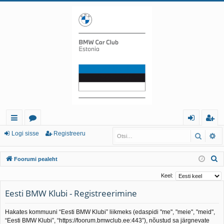
iirl
o
og
eg
Logi sisse
Registreeru
Otsi
Tä
in
or
i
ist
O
Foorumi pealeht
gi
u
sis
re
t
Keel:
d
mi
se
er
s
Eesti BMW Klubi - Registreerimine
i
d
u
Hakates kommuuni “Eesti BMW Klubi” liikmeks (edaspidi "me", "meie", "meid",
“Eesti BMW Klubi”, “https://foorum.bmwclub.ee:443”), nõustud sa järgnevate